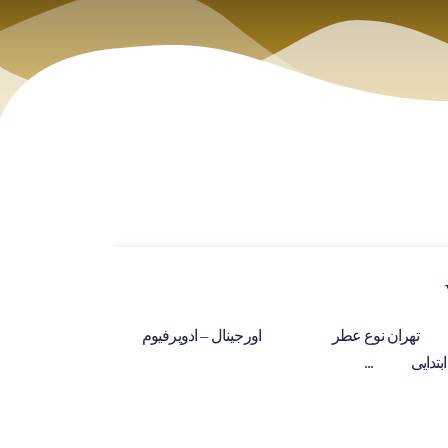
10
آگوست
بار تهران نوع عطر اورجینال – ادوپرفیوم
بتدایی ...