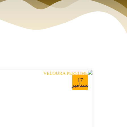
17
سپتامبر