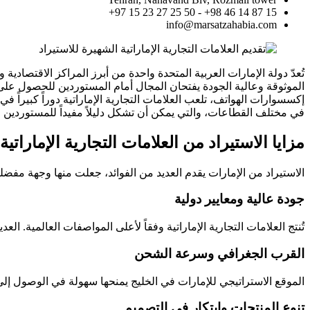
15 87 14 46 98+ - 50 25 27 23 15 97+
info@marsatzahabia.com
تُعدّ دولة الإمارات العربية المتحدة واحدة من أبرز المراكز الاقتصادي
الموثوقة وعالية الجودة يفتحان المجال أمام المستوردين للحصول على
إكسسوارات الهواتف، تلعب العلامات التجارية الإماراتية دوراً كبيراً ف
في مختلف القطاعات، والتي يمكن أن تشكل دليلاً مفيداً للمستوردين و
مزايا الاستيراد من العلامات التجارية الإماراتية
الاستيراد من الإمارات يقدم العديد من الفوائد، جعلت منها وجهة مفضلة
جودة عالية ومعايير دولية
تُنتج العلامات التجارية الإماراتية وفقاً لأعلى المواصفات العالمية. العديد من المصانع تحمل شهادات دولية مثل  HACCP
القرب الجغرافي وسرعة الشحن
الموقع الاستراتيجي للإمارات في الخليج يمنحها سهولة في الوصول إل
تنوع المنتجات وابتكار في التصميم