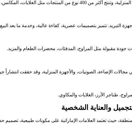
واة، وطناجر الأرز. تنتشر Geepas في أكثر من 80 دولة.
زة التبريد. تتميز بتصميمات عصرية، كفاءة عالية، وخدمة ما بعد البيع.
ات جودة مقبولة مثل المراوح، المدفئات، محضرات الطعام والمزيد.
جالات الإضاءة، الصوتيات، والأجهزة المنزلية، وقد حققت انتشاراً جيداً
مراوح، طناجر الأرز، الغلايات والمكاوي.
تجميل والعناية الشخصية
منطقة، حيث تعتمد العلامات الإماراتية على مكونات طبيعية، تصميم حدي