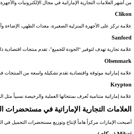
من أشهر العلامات التجارية الإماراتية في مجال الإلكترونيات والأجهزة المنزلية، وتنتج أكثر من 400 نوع من المنتجات مثل الغلايات، المكانس، المراوح، المك
Clikon
علامة تركز على الأجهزة المنزلية الصغيرة، معدات الطهي، الإضاءة وأجه
Sanford
علامة تجارية تهدف لتوفير “الجودة للجميع”، تقدم منتجات اقتصادية ذ
Olsenmark
علامة إماراتية موثوقة واقتصادية تقدم تشكيلة واسعة من المنتجات في م
Krypton
علامة إماراتية متنامية تُعرف بمنتجاتها العملية والرخيصة نسبياً مثل ال
العلامات التجارية الإماراتية في مستحضرات ال
أصبحت الإمارات مركزاً هاماً لإنتاج وتوزيع مستحضرات التجميل في ال
Mikai (ميكاي)