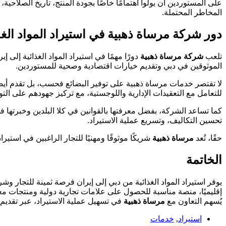
على المستوردين أن يولوا اهتمامًا خاصًا بجودة المنتج، تاريخ الصلاحي
المخاطر المحتملة.
دور شركة مرساة ذهبية في استيراد المواد الغذ
تلعب
شركة مرساة ذهبية
دورًا مهمًا في استيراد المواد الغذائية إل
الموثوقين في دبي وتقديم خيارات اقتصادية وصحية للمستوردين.
لا تقتصر خدمات مرساة ذهبية على توفير البضائع فحسب، بل تقدم أيضً
للتعامل مع التعقيدات الإدارية واللوجستية، مع تركيز جهودهم على التوز
كما تساعد الشركة، بفضل معرفتها بالقوانين في كلا البلدين وخبرتها ف
تحسين التكاليف، وتسريع عملية الاستيراد.
حقًا، تُعد
مرساة ذهبية
شريكًا موثوقًا ومهنيًا للتجار الراغبين في استير
الخاتمة
يوفر استيراد المواد الغذائية من دبي إلى إيران فرصة ثمينة للتجار وشر
إقليميًا، منصة مناسبة للحصول على علامات تجارية دولية ومنتجات معب
يُسهم التعاون مع
مرساة ذهبية
في تسهيل عملية الاستيراد، عبر تقديم
استيراد
,
خدمات