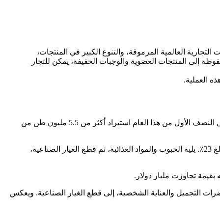
ت التجارية العالمية المرموقة، والتنوع الكبير في المنتجات،
لمحفوظة إلى المنتجات العضوية والوجبات الخفيفة، يمكن للتجار
ذه العملية.
في عام 1402 هـ.ش، اعتُبرت دولة الإمارات العربية المتحدة أكبر مصدر للواردات غير النفطية إلى إيران. ووفقًا للتقارير الرسمية، فقد تم خلال النصف الأول من هذا العام استيراد أكثر من 5.5 مليون طن من
وتُظهر الإحصاءات التفصيلية لواردات الإمارات حسب الفئات السلعية أنّ قطاع الصناعات الكهربائية والإلكترونية يحتل المرتبة الأولى بحصة تبلغ 23٪. يليه الحبوب والمواد الغذائية، ثم قطع الغيار الصناعية،
بقيمة تجاوزت مليار دولار.
حضرات التجميل والعناية الشخصية، إلى قطع الغيار الصناعية. ويعكس