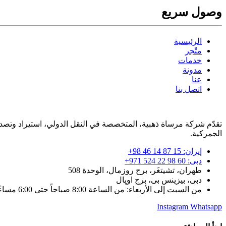
وصول سريع
الرئيسية
متْجر
خدمات
مدونة
عنا
اتصل بنا
تقدّم شركة مرساة ذهبية، المتخصصة في النقل الدولي، استيراد وتصدي
الجمركية.
إيران: 15 87 14 46 98+
دبی: 60 98 22 524 971+
طهران، تشيتغَر، برج روزمال، الوحدة 508
دبی، بیزینس بی، برج اوپال
من السبت إلى الأربعاء: من الساعة 8:00 صباحاً حتى 6:00 مساءً
Instagram
Whatsapp