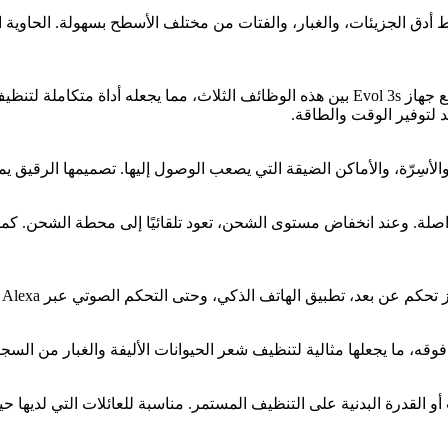
ما يمكنها من التقاط أدق الجزيئات، والغبار، والفتات من مختلف الأسطح بسهولة. 
هذه المكنسة ليست فقط للشفط، بل تقوم أيضًا بالكنس والمسح. يجمع جهاز Evol 3s بين هذه الوظ
 لتوفير الوقت والطاقة.
عالية الأداء، يمكن للمكنسة العمل حتى 150 دقيقة متواصلة. وعند انخفاض مستوى الشحن، تعود تلقا
فوقه، ما يجعلها مثالية لتنظيف شعر الحيوانات الأليفة والغبار من ال
قت أو القدرة البدنية على التنظيف المستمر. مناسبة للعائلات التي لديها ح