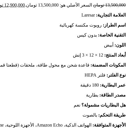
13,500,000
تومان
السعر الأصلي هو: 13,500,000 تومان.
12,900,000
تو
العلامة التجارية:
Laresar
اسم الطراز:
روبوت مكنسة كهربائية
التقنية الخاصة:
بدون كيس
اللون:
أبيض
أبعاد المنتج:
12 × 12 × 3 إنش
المكونات المضمنة:
قاعدة شحن مع محول طاقة، ملحقات (قطعتا قماش للمسح، فلتر HEPA ×2، شريط مغناطيس
نوع الفلتر:
فلتر HEPA
عمر البطارية:
180 دقيقة
مصدر الطاقة:
بطارية
هل البطاريات مشمولة؟
نعم
طريقة التحكم:
بالصوت
الأجهزة المتوافقة:
الهواتف الذكية، Amazon Echo، الأجهزة اللوحية، Google Home