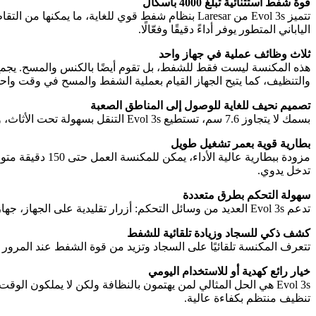
قوة شفط استثنائية تبلغ 4000 باسكال
تتميز Evol 3s من Laresar بنظام شفط قوي للغاية، 
الياباني المتطور يوفر أداءً دقيقًا وفعّالًا.
ثلاث وظائف عملية في جهاز واحد
والتنظيف، كما يتيح الجهاز القيام بعملية الشفط والمسح في وقت واحد
تصميم نحيف للغاية للوصول إلى المناطق الصعبة
بسمك لا يتجاوز 7.6 سم، تستطيع Evol 3s التنقل بسهولة تحت الأثاث، والأسِرّة، والأماكن الضيقة التي يصعب الوصول إليها. تصميمها الرقيق يميزها عن باقي المكانس، ويضمن تنظيفًا شاملًا حتى في الزوايا الخفية.
بطارية قوية بعمر تشغيل طويل
مزودة ببطارية 
تدخل يدوي.
سهولة التحكم بطرق متعددة
تدعم Evol 3s العديد من وسائل التحكم: أزرار تقليدية على الجهاز، جهاز تحكم عن بعد، تطبيق الهاتف الذكي، وحتى التحكم الصوتي عبر Alexa وGoogle Home. كل ما تحتاجه هو أمر صوتي لتشغيل أو إيقاف الجهاز.
كشف ذكي للسجاد وزيادة تلقائية للشفط
تتعرف المكنسة تلقائيًا على السجاد وتزيد من قوة الشفط عند المرور 
خيار رائع كهدية أو للاستخدام اليومي
Evol 3s هي الحل المثالي لمن يهتمون بالنظافة ولكن لا يملكون الو
تنظيف منتظم بكفاءة عالية.